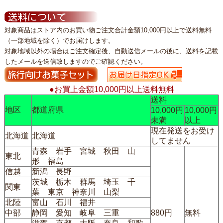
対象商品はストア内のお買い物ご注文合計金額10,000円以上で送料無料
（一部地域を除く）でお届けします。
対象地域以外の場合はご注文確定後、自動送信メールの後に、送料を記載
したメールを送信致しますのでご確認ください。
●お買上金額10,000円以上送料無料
送料
地区
都道府県
10,000円
10,000円
未満
以上
現在発送をお受け
北海道
北海道
してません
青森 岩手 宮城 秋田 山
東北
形 福島
信越
新潟 長野
茨城 栃木 群馬 埼玉 千
関東
葉 東京 神奈川 山梨
北陸
富山 石川 福井
中部
静岡 愛知 岐阜 三重
880円
無料