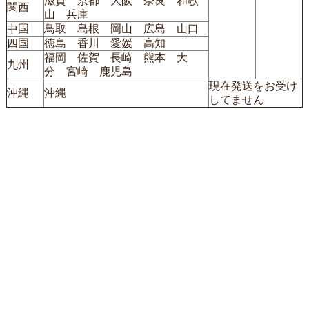
滋賀 京都 大阪 奈良 和歌
関西
山 兵庫
中国
鳥取 島根 岡山 広島 山口
四国
徳島 香川 愛媛 高知
福岡 佐賀 長崎 熊本 大
九州
分 宮崎 鹿児島
現在発送をお受け
沖縄
沖縄
してません