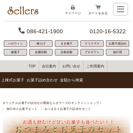
マイページ
カートをみる
086-421-1900
0120-16-5322
ハロウィン
棟上げ
まき菓子
クリスマス
お菓子袋詰め
嫁菓子
必勝祈願
合格祈願
プチギフト
旅行用
TOP
会社案内
お問い合せ
ご利用案内
上棟式お菓子
お菓子詰め合わせ
金額から検索
1番人気300円お菓子詰め合わせ
100円代のお菓子詰め合わせ
「贈り物に人気」寿セット
オリジナルお菓子の詰合せの通販ならセラーズのオンラインショップ！
ばらまき用におすすめ126円お菓子セット
200円～300円お菓子詰め合わせ
小規模な餅まきに人気
旅行向けお菓子セット
ちょっぴり豪華500円お菓子詰め合わせ
300円～400円お菓子詰め合わせ
おつまみとお菓子の詰合せセット
若い世代に人気
お手軽サイズ200円お菓子詰め合わせ
400円～500円お菓子詰め合わせ
棟上げ商品No.1
色々入った400円お菓子詰め合わせ
500円～600円お菓子詰め合わせ
安心のボリューム感
600円～1000円お菓子詰め合わせ
盛んな地域に人気