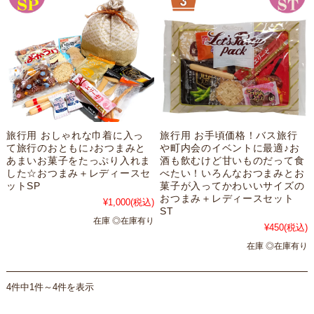
旅行用 おしゃれな巾着に入っ
旅行用 お手頃価格！バス旅行
て旅行のおともに♪おつまみと
や町内会のイベントに最適♪お
あまいお菓子をたっぷり入れま
酒も飲むけど甘いものだって食
した☆おつまみ＋レディースセ
べたい！いろんなおつまみとお
ットSP
菓子が入ってかわいいサイズの
おつまみ＋レディースセット
¥1,000
(税込)
ST
在庫 ◎在庫有り
¥450
(税込)
在庫 ◎在庫有り
4件中1件～4件を表示