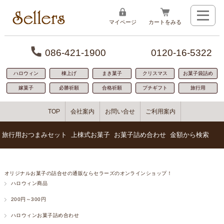
マイページ
カートをみる
086-421-1900
0120-16-5322
ハロウィン
棟上げ
まき菓子
クリスマス
お菓子袋詰め
嫁菓子
必勝祈願
合格祈願
プチギフト
旅行用
TOP
会社案内
お問い合せ
ご利用案内
旅行用おつまみセット
上棟式お菓子
お菓子詰め合わせ
金額から検索
1番人気300円お菓子詰め合わせ
100円代のお菓子詰め合わせ
「贈り物に人気」寿セット
おつまみの詰め合わせ
オリジナルお菓子の詰合せの通販ならセラーズのオンラインショップ！
ばらまき用におすすめ126円お菓子セット
200円～300円お菓子詰め合わせ
小規模な餅まきに人気
お菓子の詰め合わせ
ハロウィン商品
ちょっぴり豪華500円お菓子詰め合わせ
300円～400円お菓子詰め合わせ
おつまみとお菓子の詰め合わせ
若い世代に人気
お手軽サイズ200円お菓子詰め合わせ
400円～500円お菓子詰め合わせ
棟上げ商品No.1
わいわいパック
色々入った400円お菓子詰め合わせ
500円～600円お菓子詰め合わせ
安心のボリューム感
200円～300円
600円～1000円お菓子詰め合わせ
盛んな地域に人気
ハロウィンお菓子詰め合わせ