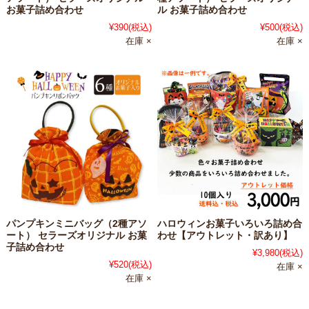
お菓子詰め合わせ
ル お菓子詰め合わせ
¥390
(税込)
¥500
(税込)
在庫 ×
在庫 ×
パンプキンミニバッグ（2種アソ
ハロウィンお菓子いろいろ詰め合
ート） セラーズオリジナル お菓
わせ【アウトレット・訳あり】
子詰め合わせ
¥3,980
(税込)
¥520
(税込)
在庫 ×
在庫 ×