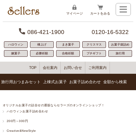
マイページ
カートをみる
086-421-1900
0120-16-5322
ハロウィン
棟上げ
まき菓子
クリスマス
お菓子袋詰め
嫁菓子
必勝祈願
合格祈願
プチギフト
旅行用
TOP
会社案内
お問い合せ
ご利用案内
旅行用おつまみセット
上棟式お菓子
お菓子詰め合わせ
金額から検索
1番人気300円お菓子詰め合わせ
100円代のお菓子詰め合わせ
「贈り物に人気」寿セット
おつまみの詰め合わせ
オリジナルお菓子の詰合せの通販ならセラーズのオンラインショップ！
ばらまき用におすすめ126円お菓子セット
200円～300円お菓子詰め合わせ
小規模な餅まきに人気
お菓子の詰め合わせ
ハロウィンお菓子詰め合わせ
ちょっぴり豪華500円お菓子詰め合わせ
300円～400円お菓子詰め合わせ
おつまみとお菓子の詰め合わせ
若い世代に人気
お手軽サイズ200円お菓子詰め合わせ
400円～500円お菓子詰め合わせ
棟上げ商品No.1
わいわいパック
色々入った400円お菓子詰め合わせ
500円～600円お菓子詰め合わせ
安心のボリューム感
200円～300円
600円～1000円お菓子詰め合わせ
盛んな地域に人気
Creative&NewStyle