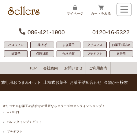
マイページ
カートをみる
086-421-1900
0120-16-5322
ハロウィン
棟上げ
まき菓子
クリスマス
お菓子袋詰め
嫁菓子
必勝祈願
合格祈願
プチギフト
旅行用
TOP
会社案内
お問い合せ
ご利用案内
旅行用おつまみセット
上棟式お菓子
お菓子詰め合わせ
金額から検索
1番人気300円お菓子詰め合わせ
100円代のお菓子詰め合わせ
「贈り物に人気」寿セット
おつまみの詰め合わせ
オリジナルお菓子の詰合せの通販ならセラーズのオンラインショップ！
ばらまき用におすすめ126円お菓子セット
200円～300円お菓子詰め合わせ
小規模な餅まきに人気
お菓子の詰め合わせ
～200円
ちょっぴり豪華500円お菓子詰め合わせ
300円～400円お菓子詰め合わせ
おつまみとお菓子の詰め合わせ
若い世代に人気
お手軽サイズ200円お菓子詰め合わせ
400円～500円お菓子詰め合わせ
棟上げ商品No.1
わいわいパック
色々入った400円お菓子詰め合わせ
500円～600円お菓子詰め合わせ
安心のボリューム感
バレンタインプチギフト
600円～1000円お菓子詰め合わせ
盛んな地域に人気
プチギフト